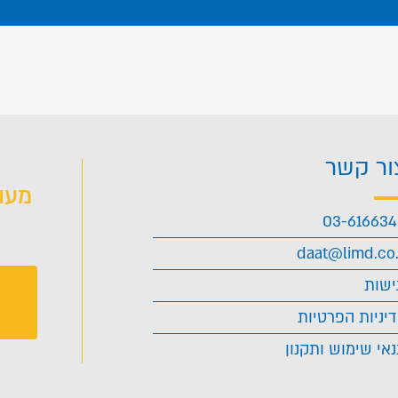
ור קשר
מעו
03-61663
daat@limd.co.
ישות
יניות הפרטיות
אי שימוש ותקנון