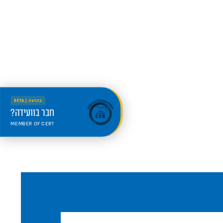
בהרצה | BETA
חבר בוועידה?
MEMBER OF CER?
היכנס למרחב החדש
Welcome to the new portal