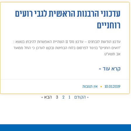
עדכוני הרבנות הראשית לגבי רועים
רוחניים
עדכון הודעות לנבחנים – עדכון מס' 11 השהיית האפשרות להיבחן בנושא :
"רועים רוחניים" בניגוד לפרסום בלוח הבחינות נבקש לעדכן כי החל ממועד
אב תשע"ט
קרא עוד »
10.01.2019
אין תגובות
« הקודם
1
2
3
הבא »