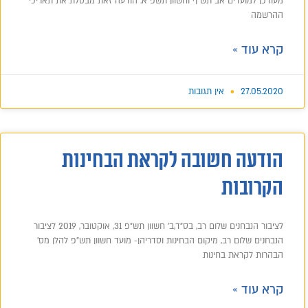
מעודכן למועדים אב תש"ף וחשוון תשפ"א. הודעה זאת מבטלת את תאריכי
ההרשמה
קרא עוד »
27.05.2020
אין תגובות
הודעה חשובה לקראת הבחינות
הקרובות
לציבור הנבחנים שלום רב, ‏בס"ד,ב' חשוון תש"פ 31, אוקטובר, 2019 לציבור
הנבחנים שלום רב, מיקום הבחינות וסדריהן- מועד חשוון תש"פ להלן מס'
הבהרות לקראת בחינות
קרא עוד »