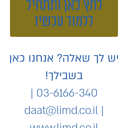
לחץ כאן ותתחיל
ללמוד עכשיו
יש לך שאלה? אנחנו כאן
בשבילך!
03-6166-340 |
daat@limd.co.il
|
www.limd.co.il