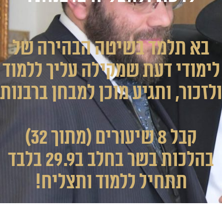
בא תלמד בשיטה הבהירה של
לימודי דעת שמקילה עליך ללמוד
ולזכור, ותגיע מוכן למבחן ברבנות
קבל 8 שיעורים (מתוך 32)
בהלכות בשר בחלב ב29.9 בלבד
תתחיל ללמוד ותצליח!