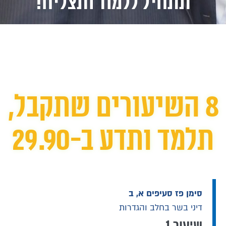
תתחיל ללמוד ותצליח!
8 השיעורים שתקבל,
תלמד ותדע ב-29.90
סימן פז סעיפים א, ב
דיני בשר בחלב והגדרות
שיעור 1