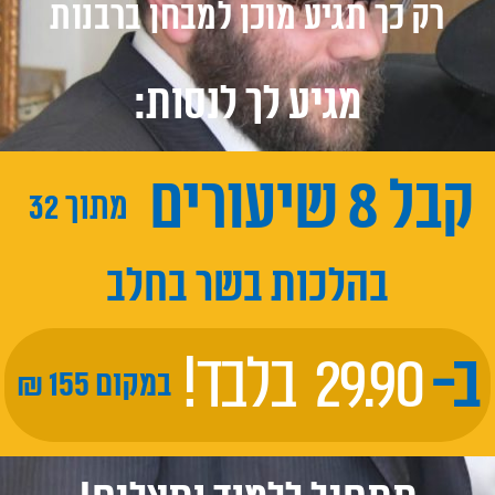
רק כך תגיע מוכן למבחן ברבנות
מגיע לך לנסות:
קבל
8
שיעורים
מתוך
32
בהלכות בשר בחלב
ב-
29.90
בלבד!
במקום
155
₪