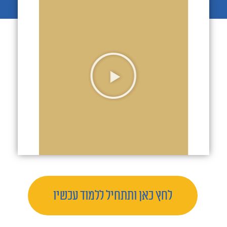
לחץ כאן ותתחיל ללמוד עכשיו