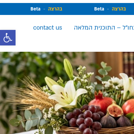
בהרצה
-
Beta
בהרצה
-
Beta
חו"ל – התוכנית המלאה
contact us
פתח סרגל 