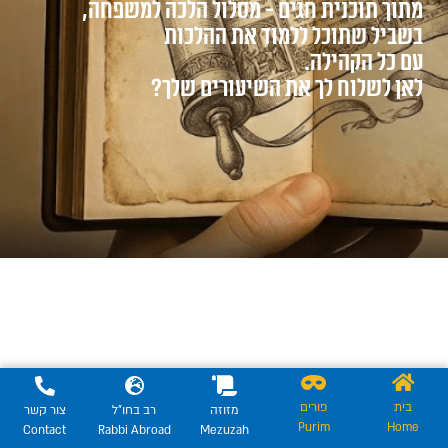
מתוך תוכנית חגים - מסלול הלכה למשפחה,
בשביל שתוכל ללמוד את ההלכות
עם כל הקהילה.
לאן לשלוח לך את השיעורים שלך?
בית
פורים
מזוזה
רב בחו"ל
צור קשר
Purim
Home
Contact
Rabbi Abroad
Mezuzah