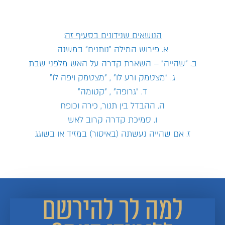
הנושאים שנידונים בסעיף זה
:
א. פירוש המילה "נותנים" במשנה
ב. "שהייה" – השארת קדרה על האש מלפני שבת
ג. "מצטמק ורע לו" , "מצטמק ויפה לו"
ד. "גרופה" , "קטומה"
ה. ההבדל בין תנור, כירה וכופח
ו. סמיכת קדרה קרוב לאש
ז. אם שהייה נעשתה (באיסור) במזיד או בשוגג
למה לך להירשם