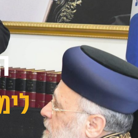
ה
לימ