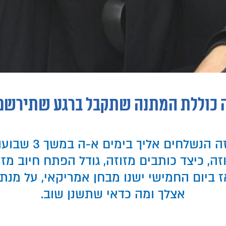
 כוללת המתנה שתקבל ברגע שתירשם
ה, כיצד כותבים מזוזה, גודל הפתח חיוב מז
 ללמוד 5 סעיפים, ואז ביום החמישי ישנו מבחן אמריקא
אצלך ומה כדאי שתשנן שוב.