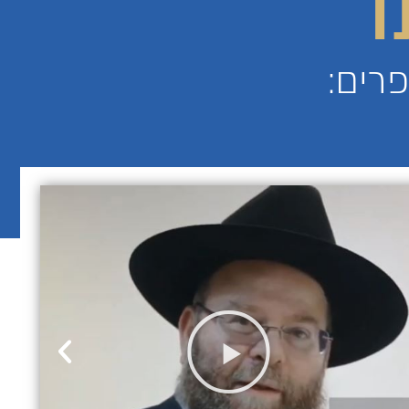
ו
רים: