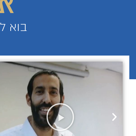
אל
בוא ל