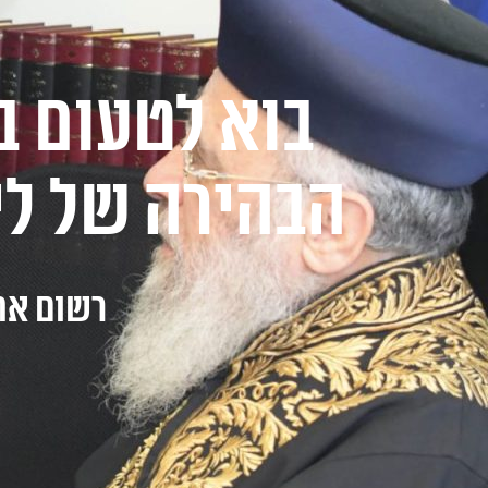
בוא לטעום ב
הבהירה של לי
רשום את 