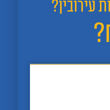
ת עירובין?
?