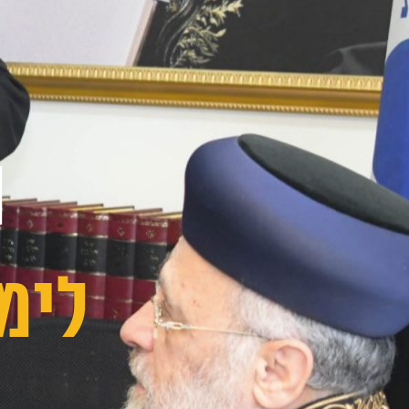
ה
לימ