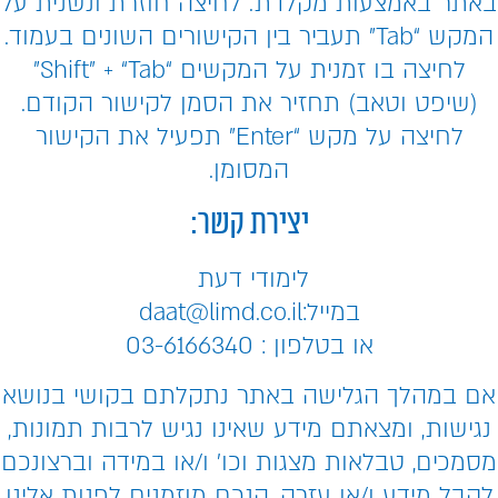
באתר באמצעות מקלדת. לחיצה חוזרת ונשנית על
המקש “Tab” תעביר בין הקישורים השונים בעמוד.
לחיצה בו זמנית על המקשים “Shift” + “Tab”
(שיפט וטאב) תחזיר את הסמן לקישור הקודם.
לחיצה על מקש “Enter” תפעיל את הקישור
המסומן.
יצירת קשר:
לימודי דעת
במייל:daat@limd.co.il
או בטלפון : 03-6166340
אם במהלך הגלישה באתר נתקלתם בקושי בנושא
נגישות, ומצאתם מידע שאינו נגיש לרבות תמונות,
מסמכים, טבלאות מצגות וכו’ ו/או במידה וברצונכם
לקבל מידע ו/או עזרה, הנכם מוזמנים לפנות אלינו